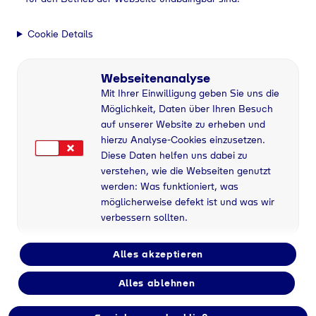
Schweißen
Schweißen
Cookie Details
Mit einer vielfältigen Palette an Schutzgasen,
darunter Argon und CO2 sowie spezielle
Webseitenanalyse
Mischgase, bieten wir maßgeschneiderte
Mit Ihrer Einwilligung geben Sie uns die
Lösungen für verschiedene Schweißverfahren wie
Möglichkeit, Daten über Ihren Besuch
MIG/MAG, WIG sowie modernste Technologien
auf unserer Website zu erheben und
hierzu Analyse-Cookies einzusetzen.
wie Laser- und Plasmaschweißen.
Diese Daten helfen uns dabei zu
verstehen, wie die Webseiten genutzt
werden: Was funktioniert, was
Home
Anwendungen
Schweißen
möglicherweise defekt ist und was wir
verbessern sollten.
Die präzise Dosierung und Zusammensetzung
Alles akzeptieren
unserer Gase gewährleisten nicht nur eine
optimale Schutzatmosphäre, sondern auch
Alles ablehnen
minimale Spritzerbildung und eine erhöhte
Schweißgeschwindigkeit.