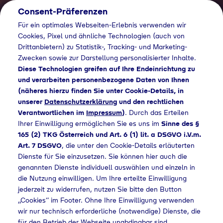
Consent-Präferenzen
AT
Für ein optimales Webseiten-Erlebnis verwenden wir
Cookies, Pixel und ähnliche Technologien (auch von
Drittanbietern) zu Statistik-, Tracking- und Marketing-
Zwecken sowie zur Darstellung personalisierter Inhalte.
Diese Technologien greifen auf Ihre Endeinrichtung zu
und verarbeiten personenbezogene Daten von Ihnen
(näheres hierzu finden Sie unter Cookie-Details, in
unserer
Datenschutzerklärung
und den rechtlichen
Verantwortlichen im
Impressum
)
. Durch das Erteilen
Ihrer Einwilligung ermöglichen Sie es uns im
Sinne des §
165 (2) TKG Österreich und Art. 6 (1) lit. a DSGVO i.V.m.
Art. 7 DSGVO
, die unter den Cookie-Details erläuterten
Dienste für Sie einzusetzen. Sie können hier auch die
genannten Dienste individuell auswählen und einzeln in
die Nutzung einwilligen. Um Ihre erteilte Einwilligung
jederzeit zu widerrufen, nutzen Sie bitte den Button
„Cookies“ im Footer. Ohne Ihre Einwilligung verwenden
wir nur technisch erforderliche (notwendige) Dienste, die
für den Betrieb der Webseite unabdingbar sind.