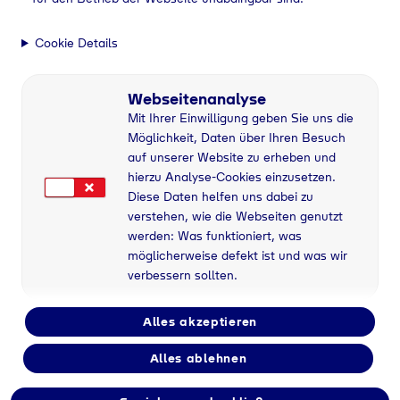
Österreich
Tyczka Air Gases Österreich GmbH
Cookie Details
Geschäftsführer:
Dr. Frank Götzelmann, Nikolaus Hartel
Industrieparkstraße 10
Webseitenanalyse
A-5282 Braunau am Inn
Mit Ihrer Einwilligung geben Sie uns die
Fon: +43 7722 20200-0
Möglichkeit, Daten über Ihren Besuch
Mail: airgases-austria@tyczka.com
auf unserer Website zu erheben und
Firmenbuchgericht:
hierzu Analyse-Cookies einzusetzen.
Ried im Innkreis FN 387244 b
Diese Daten helfen uns dabei zu
UID-Nr. ATU67574449
Steuer-Nr. 213/2631
verstehen, wie die Webseiten genutzt
werden: Was funktioniert, was
möglicherweise defekt ist und was wir
verbessern sollten.
Alles akzeptieren
Alles ablehnen