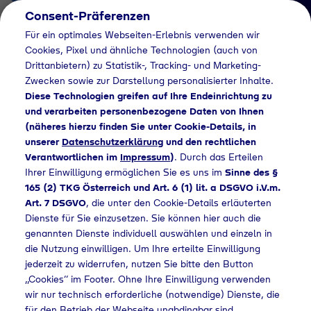
Consent-Präferenzen
AT
Für ein optimales Webseiten-Erlebnis verwenden wir
Cookies, Pixel und ähnliche Technologien (auch von
Drittanbietern) zu Statistik-, Tracking- und Marketing-
Zwecken sowie zur Darstellung personalisierter Inhalte.
Diese Technologien greifen auf Ihre Endeinrichtung zu
und verarbeiten personenbezogene Daten von Ihnen
(näheres hierzu finden Sie unter Cookie-Details, in
Impressum
unserer
Datenschutzerklärung
und den rechtlichen
Impressum
Verantwortlichen im
Impressum
)
. Durch das Erteilen
Ihrer Einwilligung ermöglichen Sie es uns im
Sinne des §
165 (2) TKG Österreich und Art. 6 (1) lit. a DSGVO i.V.m.
Art. 7 DSGVO
, die unter den Cookie-Details erläuterten
Home
Impressum
Dienste für Sie einzusetzen. Sie können hier auch die
genannten Dienste individuell auswählen und einzeln in
die Nutzung einwilligen. Um Ihre erteilte Einwilligung
Kontaktinformation
jederzeit zu widerrufen, nutzen Sie bitte den Button
„Cookies“ im Footer. Ohne Ihre Einwilligung verwenden
Tyczka Air Gases
wir nur technisch erforderliche (notwendige) Dienste, die
für den Betrieb der Webseite unabdingbar sind.