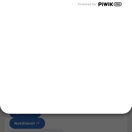
Powered by
Lebensmittelgase
Grüne Luftgase
Spezialgase
Kältemittel
Unternehmen
Über uns
Newsroom
Karriere
Events und Termine
Unsere Bereiche
Tyczka Group
Tyczka Energy
Tyczka Hydrogen
Tyczka Trading
Folgen Sie uns
Kontakt
Notdienst