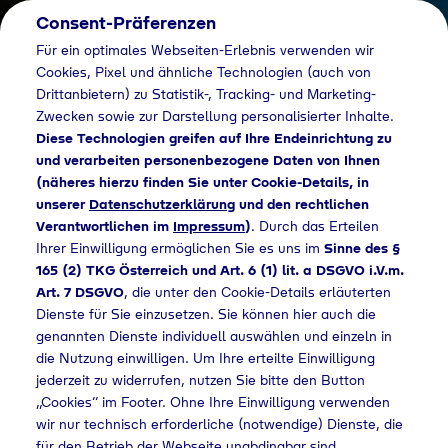
Consent-Präferenzen
AT
Für ein optimales Webseiten-Erlebnis verwenden wir
Cookies, Pixel und ähnliche Technologien (auch von
Drittanbietern) zu Statistik-, Tracking- und Marketing-
Zwecken sowie zur Darstellung personalisierter Inhalte.
Diese Technologien greifen auf Ihre Endeinrichtung zu
und verarbeiten personenbezogene Daten von Ihnen
(näheres hierzu finden Sie unter Cookie-Details, in
unserer
Datenschutzerklärung
und den rechtlichen
Verantwortlichen im
Impressum
)
. Durch das Erteilen
Ihrer Einwilligung ermöglichen Sie es uns im
Sinne des §
165 (2) TKG Österreich und Art. 6 (1) lit. a DSGVO i.V.m.
Art. 7 DSGVO
, die unter den Cookie-Details erläuterten
Dienste für Sie einzusetzen. Sie können hier auch die
genannten Dienste individuell auswählen und einzeln in
die Nutzung einwilligen. Um Ihre erteilte Einwilligung
jederzeit zu widerrufen, nutzen Sie bitte den Button
„Cookies“ im Footer. Ohne Ihre Einwilligung verwenden
wir nur technisch erforderliche (notwendige) Dienste, die
für den Betrieb der Webseite unabdingbar sind.