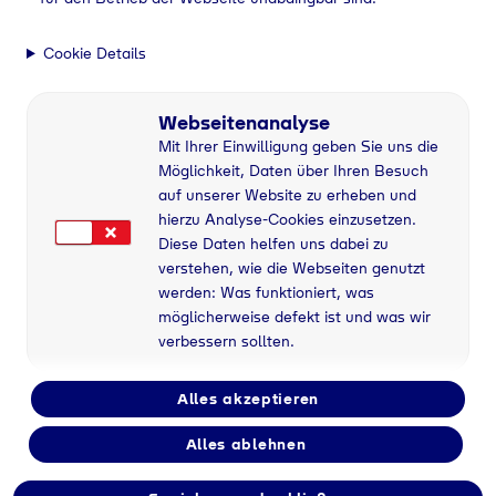
Green Atmospheric Gases
Grüne Luftgase
Cookie Details
„Green Atmospheric Gases“ mit Strom aus 100 %
erneuerbarer Energie.
Webseitenanalyse
Mit Ihrer Einwilligung geben Sie uns die
Möglichkeit, Daten über Ihren Besuch
me
Gase-Sortiment
Gase-Kategorien
Green Atmospheric Gases
auf unserer Website zu erheben und
hierzu Analyse-Cookies einzusetzen.
Diese Daten helfen uns dabei zu
verstehen, wie die Webseiten genutzt
Wie instabil unsere Natur und unser Klima sind,
werden: Was funktioniert, was
wird uns immer wieder aufs Neue vor Augen
geführt. Um sich diesen Herausforderungen zu
möglicherweise defekt ist und was wir
stellen, müssen aus Worten wie „
nachhaltiges
verbessern sollten.
Handeln
“ und der „
Schutz unserer Umwelt
“
Werte werden, die fest in unserem Denken
Alles akzeptieren
verwurzelt sind. Doch nur allein Denkmuster zu
verändern, reicht nicht aus.
Alles ablehnen
Wir bei Tyczka haben es uns als Ziel gesetzt
Lösungen zu entwickeln, die es Unternehmen