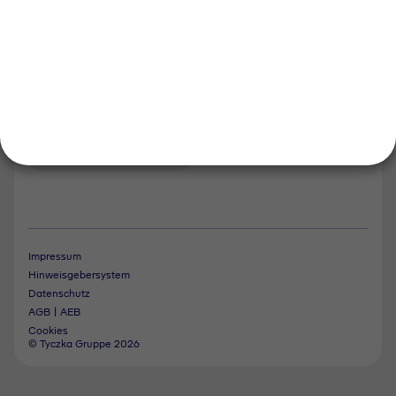
Tyczka Trading
Folgen Sie uns
Kontakt
Notdienst
Vertrag widerrufen
Impressum
Hinweisgebersystem
Datenschutz
AGB | AEB
Cookies
© Tyczka Gruppe 2026