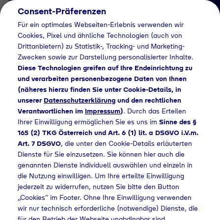
Consent-Präferenzen
AT
Für ein optimales Webseiten-Erlebnis verwenden wir
Cookies, Pixel und ähnliche Technologien (auch von
Drittanbietern) zu Statistik-, Tracking- und Marketing-
Zwecken sowie zur Darstellung personalisierter Inhalte.
Diese Technologien greifen auf Ihre Endeinrichtung zu
und verarbeiten personenbezogene Daten von Ihnen
(näheres hierzu finden Sie unter Cookie-Details, in
Händlersuche
unserer
Datenschutzerklärung
und den rechtlichen
Industriegase bei F &
Verantwortlichen im
Impressum
)
. Durch das Erteilen
Ihrer Einwilligung ermöglichen Sie es uns im
Sinne des §
F Metalldesign GmbH
165 (2) TKG Österreich und Art. 6 (1) lit. a DSGVO i.V.m.
Art. 7 DSGVO
, die unter den Cookie-Details erläuterten
kaufen - 369
Dienste für Sie einzusetzen. Sie können hier auch die
genannten Dienste individuell auswählen und einzeln in
die Nutzung einwilligen. Um Ihre erteilte Einwilligung
jederzeit zu widerrufen, nutzen Sie bitte den Button
suche
Industriegase bei F & F Metalldesign GmbH kaufen - 369
„Cookies“ im Footer. Ohne Ihre Einwilligung verwenden
wir nur technisch erforderliche (notwendige) Dienste, die
für den Betrieb der Webseite unabdingbar sind.