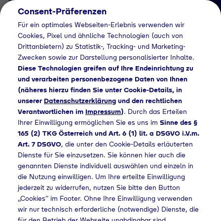
Consent-Präferenzen
AT
Für ein optimales Webseiten-Erlebnis verwenden wir
Cookies, Pixel und ähnliche Technologien (auch von
Drittanbietern) zu Statistik-, Tracking- und Marketing-
Zwecken sowie zur Darstellung personalisierter Inhalte.
Diese Technologien greifen auf Ihre Endeinrichtung zu
und verarbeiten personenbezogene Daten von Ihnen
(näheres hierzu finden Sie unter Cookie-Details, in
Händlersuche
unserer
Datenschutzerklärung
und den rechtlichen
Industriegase bei Gas
Verantwortlichen im
Impressum
)
. Durch das Erteilen
Ihrer Einwilligung ermöglichen Sie es uns im
Sinne des §
Station Eckental
165 (2) TKG Österreich und Art. 6 (1) lit. a DSGVO i.V.m.
Art. 7 DSGVO
, die unter den Cookie-Details erläuterten
kaufen - 942
Dienste für Sie einzusetzen. Sie können hier auch die
genannten Dienste individuell auswählen und einzeln in
die Nutzung einwilligen. Um Ihre erteilte Einwilligung
jederzeit zu widerrufen, nutzen Sie bitte den Button
dlersuche
Industriegase bei Gas Station Eckental kaufen - 942
„Cookies“ im Footer. Ohne Ihre Einwilligung verwenden
wir nur technisch erforderliche (notwendige) Dienste, die
für den Betrieb der Webseite unabdingbar sind.