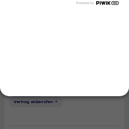
Powered by
Über uns
Newsroom
Karriere
Events und Termine
Unsere Bereiche
Tyczka Group
Tyczka Energy
Tyczka Hydrogen
Tyczka Trading
Folgen Sie uns
Kontakt
Notdienst
Vertrag widerrufen