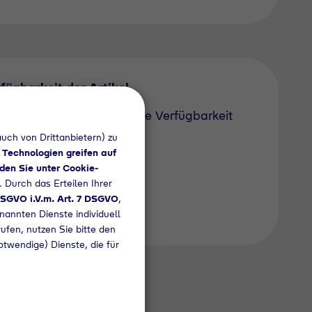
fügbarkeit der Artikel
te fragen Sie im Vorfeld die Verfügbarkeit
 gewünschten Artikel an:
uch von Drittanbietern) zu
 Technologien greifen auf
+49 92348159
den Sie unter Cookie-
. Durch das Erteilen Ihrer
 DSGVO i.V.m. Art. 7 DSGVO
,
nannten Dienste individuell
rufen, nutzen Sie bitte den
otwendige) Dienste, die für