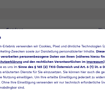
Services
Ver
n
Lieferservice
Bit
zum
n-Erlebnis verwenden wir Cookies, Pixel und ähnliche Technologien (a
arketing-Zwecken sowie zur Darstellung personalisierter Inhalte.
Diese
d verarbeiten personenbezogene Daten von Ihnen (näheres hierzu fin
e
hutzerklärung
und den rechtlichen Verantwortlichen im
Impressum
)
ie es uns im
Sinne des § 165 (2) TKG Österreich und Art. 6 (1) lit. a
s erläuterten Dienste für Sie einzusetzen. Sie können hier auch die ge
e Nutzung einwilligen. Um Ihre erteilte Einwilligung jederzeit zu wider
 Ohne Ihre Einwilligung verwenden wir nur technisch erforderliche (n
nabdingbar sind.