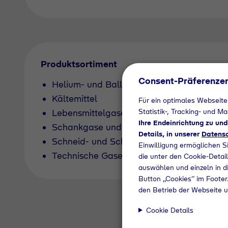
Produktsortiment
Consent-Präferenze
Helium- und Ballongas
Kältemittel
Für ein optimales Webseite
Statistik-, Tracking- und M
Lebensmittelgase
Ihre Endeinrichtung zu un
Schankgase und Kohlensäure für Getränk
Details, in unserer
Datensc
Schneid- und Schweißgase
Einwilligung ermöglichen S
Technische Gase
die unter den Cookie-Detail
auswählen und einzeln in di
Button „Cookies“ im Footer.
den Betrieb der Webseite u
Cookie Details