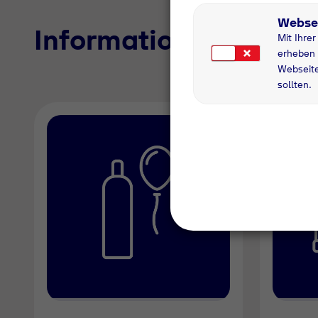
Webse
Informationen zu uns
Mit Ihre
erheben 
Webseite
sollten.