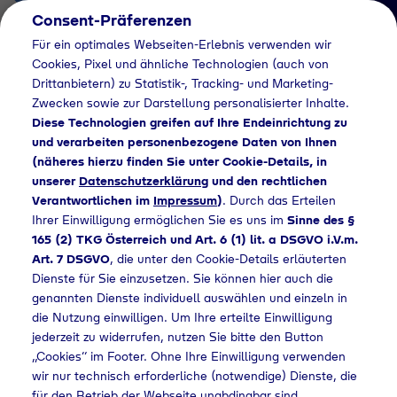
Consent-Präferenzen
AT
Für ein optimales Webseiten-Erlebnis verwenden wir
Cookies, Pixel und ähnliche Technologien (auch von
Drittanbietern) zu Statistik-, Tracking- und Marketing-
Zwecken sowie zur Darstellung personalisierter Inhalte.
Diese Technologien greifen auf Ihre Endeinrichtung zu
und verarbeiten personenbezogene Daten von Ihnen
(näheres hierzu finden Sie unter Cookie-Details, in
Händlersuche
unserer
Datenschutzerklärung
und den rechtlichen
Industriegase bei
Verantwortlichen im
Impressum
)
. Durch das Erteilen
Ihrer Einwilligung ermöglichen Sie es uns im
Sinne des §
intek Industriebedarf
165 (2) TKG Österreich und Art. 6 (1) lit. a DSGVO i.V.m.
Art. 7 DSGVO
, die unter den Cookie-Details erläuterten
Ludger
Dienste für Sie einzusetzen. Sie können hier auch die
Ewerszumrode
genannten Dienste individuell auswählen und einzeln in
die Nutzung einwilligen. Um Ihre erteilte Einwilligung
kaufen - 815
jederzeit zu widerrufen, nutzen Sie bitte den Button
„Cookies“ im Footer. Ohne Ihre Einwilligung verwenden
wir nur technisch erforderliche (notwendige) Dienste, die
für den Betrieb der Webseite unabdingbar sind.