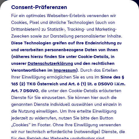
Consent-Präferenzen
AT
Für ein optimales Webseiten-Erlebnis verwenden wir
Cookies, Pixel und ähnliche Technologien (auch von
Drittanbietern) zu Statistik-, Tracking- und Marketing-
Zwecken sowie zur Darstellung personalisierter Inhalte.
Diese Technologien greifen auf Ihre Endeinrichtung zu
und verarbeiten personenbezogene Daten von Ihnen
(näheres hierzu finden Sie unter Cookie-Details, in
Händlersuche
unserer
Datenschutzerklärung
und den rechtlichen
Industriegase bei
Verantwortlichen im
Impressum
)
. Durch das Erteilen
Ihrer Einwilligung ermöglichen Sie es uns im
Sinne des §
WEMA e.K. Reifen &
165 (2) TKG Österreich und Art. 6 (1) lit. a DSGVO i.V.m.
Art. 7 DSGVO
, die unter den Cookie-Details erläuterten
Kfz kaufen - 980
Dienste für Sie einzusetzen. Sie können hier auch die
genannten Dienste individuell auswählen und einzeln in
die Nutzung einwilligen. Um Ihre erteilte Einwilligung
jederzeit zu widerrufen, nutzen Sie bitte den Button
lersuche
Industriegase bei WEMA e.K. Reifen & Kfz kaufen - 980
„Cookies“ im Footer. Ohne Ihre Einwilligung verwenden
wir nur technisch erforderliche (notwendige) Dienste, die
für den Betrieb der Webseite unabdingbar sind.