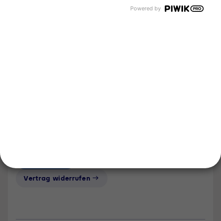
Unternehmen
Powered by
Über uns
Newsroom
Karriere
Events und Termine
Unsere Bereiche
Tyczka Group
Tyczka Energy
Tyczka Hydrogen
Tyczka Trading
Folgen Sie uns
Kontakt
Notdienst
Vertrag widerrufen