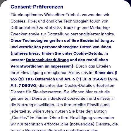
Consent-Präferenzen
AT
Für ein optimales Webseiten-Erlebnis verwenden wir
Cookies, Pixel und ähnliche Technologien (auch von
Drittanbietern) zu Statistik-, Tracking- und Marketing-
Zwecken sowie zur Darstellung personalisierter Inhalte.
Diese Technologien greifen auf Ihre Endeinrichtung zu
und verarbeiten personenbezogene Daten von Ihnen
(näheres hierzu finden Sie unter Cookie-Details, in
Händlersuche
unserer
Datenschutzerklärung
und den rechtlichen
Industriegase bei
Verantwortlichen im
Impressum
)
. Durch das Erteilen
Ihrer Einwilligung ermöglichen Sie es uns im
Sinne des §
Laut Bauelemente
165 (2) TKG Österreich und Art. 6 (1) lit. a DSGVO i.V.m.
Art. 7 DSGVO
, die unter den Cookie-Details erläuterten
kaufen - 940
Dienste für Sie einzusetzen. Sie können hier auch die
genannten Dienste individuell auswählen und einzeln in
die Nutzung einwilligen. Um Ihre erteilte Einwilligung
jederzeit zu widerrufen, nutzen Sie bitte den Button
Händlersuche
Industriegase bei Laut Bauelemente kaufen - 940
„Cookies“ im Footer. Ohne Ihre Einwilligung verwenden
wir nur technisch erforderliche (notwendige) Dienste, die
für den Betrieb der Webseite unabdingbar sind.