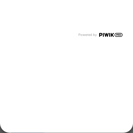
Schweiß- und Schneidgase
Lebensmittelgase
Grüne Luftgase
Spezialgase
Kältemittel
Unternehmen
Powered by
Über uns
Newsroom
Karriere
Events und Termine
Unsere Bereiche
Tyczka Group
Tyczka Energy
Tyczka Hydrogen
Tyczka Trading
Folgen Sie uns
Kontakt
Notdienst