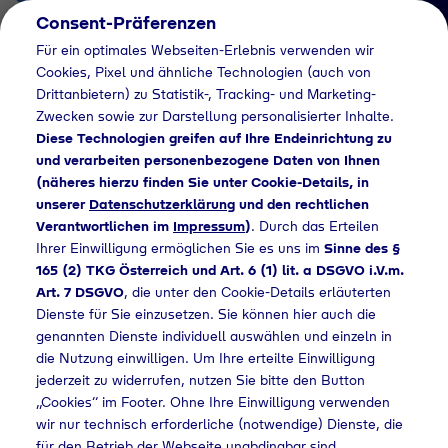
Consent-Präferenzen
AT
Für ein optimales Webseiten-Erlebnis verwenden wir
Cookies, Pixel und ähnliche Technologien (auch von
Drittanbietern) zu Statistik-, Tracking- und Marketing-
Zwecken sowie zur Darstellung personalisierter Inhalte.
Diese Technologien greifen auf Ihre Endeinrichtung zu
und verarbeiten personenbezogene Daten von Ihnen
(näheres hierzu finden Sie unter Cookie-Details, in
Händlersuche
unserer
Datenschutzerklärung
und den rechtlichen
Industriegase bei
Verantwortlichen im
Impressum
)
. Durch das Erteilen
Ihrer Einwilligung ermöglichen Sie es uns im
Sinne des §
Steinacker
165 (2) TKG Österreich und Art. 6 (1) lit. a DSGVO i.V.m.
Art. 7 DSGVO
, die unter den Cookie-Details erläuterten
Stalleinrichtungen
Dienste für Sie einzusetzen. Sie können hier auch die
Inh. Thomas
genannten Dienste individuell auswählen und einzeln in
die Nutzung einwilligen. Um Ihre erteilte Einwilligung
Steinacker kaufen -
jederzeit zu widerrufen, nutzen Sie bitte den Button
„Cookies“ im Footer. Ohne Ihre Einwilligung verwenden
730
wir nur technisch erforderliche (notwendige) Dienste, die
für den Betrieb der Webseite unabdingbar sind.